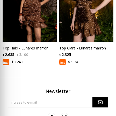
Top Halo - Lunares marrón
Top Clara - Lunares marrón
2.635
3.100
2.325
$
$
$
2.240
1.976
$
$
Newsletter