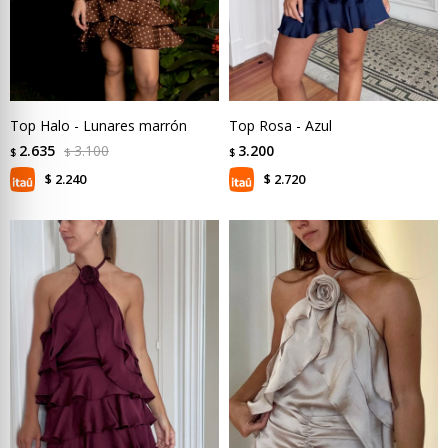
Top Halo - Lunares marrón
Top Rosa - Azul
2.635
3.100
3.200
$
$
$
2.240
2.720
$
$