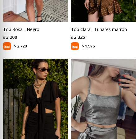
Top Rosa - Negro
Top Clara - Lunares marrón
3.200
2.325
$
$
2.720
1.976
$
$