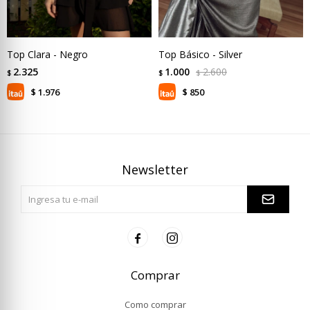
Top Clara - Negro
Top Básico - Silver
2.325
1.000
2.600
$
$
$
1.976
850
$
$
Newsletter


Comprar
Como comprar