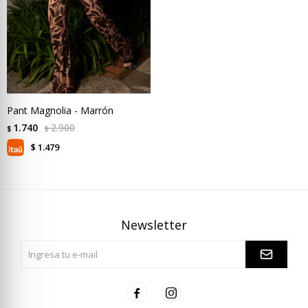
Pant Magnolia - Marrón
1.740
2.900
$
$
1.479
$
Newsletter

