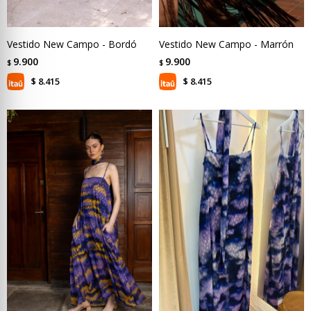
Vestido New Campo - Bordó
Vestido New Campo - Marrón
9.900
9.900
$
$
8.415
8.415
$
$