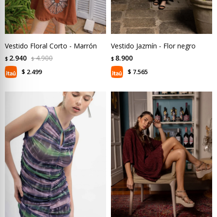
Vestido Floral Corto - Marrón
Vestido Jazmín - Flor negro
2.940
4.900
8.900
$
$
$
2.499
7.565
$
$