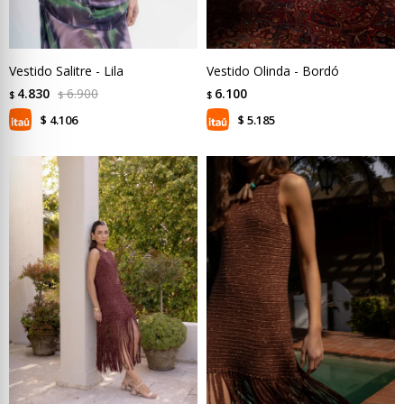
Vestido Salitre - Lila
Vestido Olinda - Bordó
4.830
6.900
6.100
$
$
$
4.106
5.185
$
$