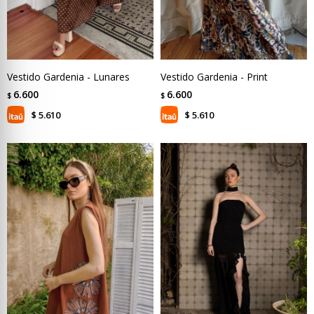
Vestido Gardenia - Lunares
Vestido Gardenia - Print
6.600
6.600
$
$
5.610
5.610
$
$