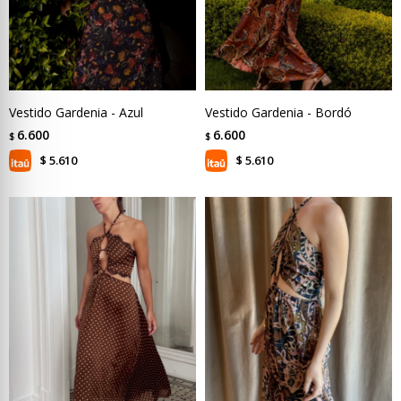
Vestido Gardenia - Azul
Vestido Gardenia - Bordó
6.600
6.600
$
$
5.610
5.610
$
$