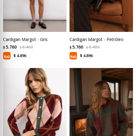
Cardigan Margot - Gris
Cardigan Margot - Petróleo
5.760
6.400
5.760
6.400
$
$
$
$
4.896
4.896
$
$