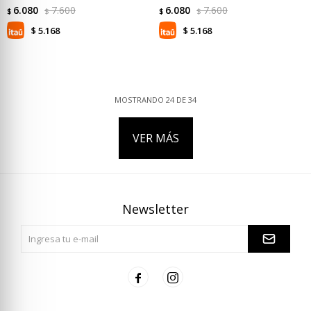
6.080
7.600
6.080
7.600
$
$
$
$
5.168
5.168
$
$
MOSTRANDO
24
DE
34
VER MÁS
Newsletter

