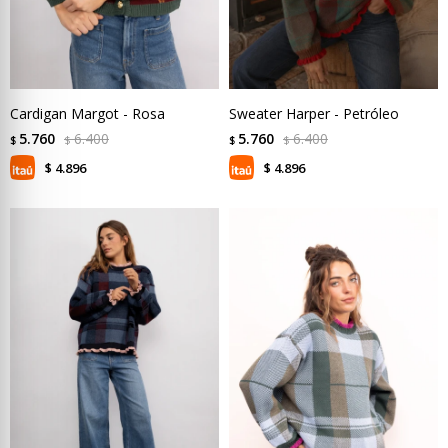
Cardigan Margot - Rosa
Sweater Harper - Petróleo
5.760
6.400
5.760
6.400
$
$
$
$
4.896
4.896
$
$