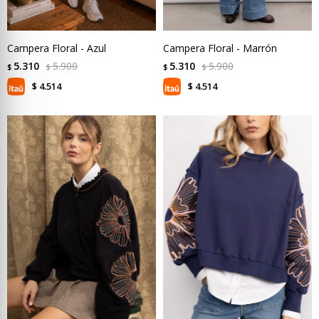
Campera Floral - Azul
Campera Floral - Marrón
5.310
5.900
5.310
5.900
$
$
$
$
4.514
4.514
$
$