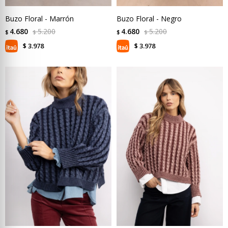
Buzo Floral - Marrón
Buzo Floral - Negro
4.680
5.200
4.680
5.200
$
$
$
$
3.978
3.978
$
$