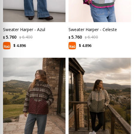
Sweater Harper - Azul
Sweater Harper - Celeste
5.760
6.400
5.760
6.400
$
$
$
$
4.896
4.896
$
$