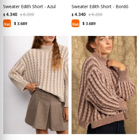
Sweater Edith Short - Azul
Sweater Edith Short - Bordó
4.340
6.200
4.340
6.200
$
$
$
$
3.689
3.689
$
$