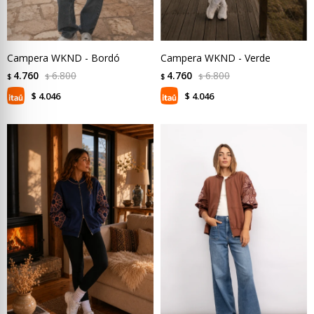
Campera WKND - Bordó
Campera WKND - Verde
4.760
6.800
4.760
6.800
$
$
$
$
4.046
4.046
$
$