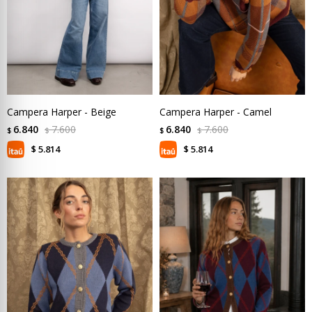
Campera Harper - Beige
Campera Harper - Camel
6.840
7.600
6.840
7.600
$
$
$
$
5.814
5.814
$
$