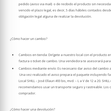
pedido (aviso via mail) o de recibido el producto sin necesidad
vencido el plazo legal, es decir, 5 días hábiles contados desd
obligación legal alguna de realizar la devolución.
¿Cómo hacer un cambio?
Cambios en tienda: Dirígete a nuestro local con el producto en
factura o ticket de cambio. Una vendedora te asesorará para 
Cambios mediante envío: Es necesario dar aviso del cambio an
Una vez realizado el aviso prepara el paquete incluyendo factu
Local SHILL – José Ellauri 493 bis, mvd. – L a V de 12 a 20. S
recomendamos usar un transporte seguro y rastreable. Los 
comprador.
¿Cómo hacer una devolución?