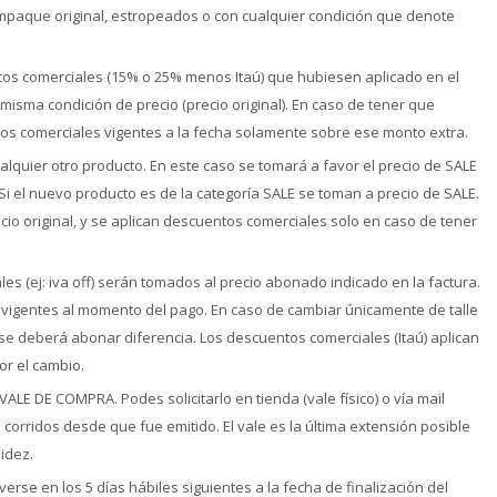
mpaque original, estropeados o con cualquier condición que denote
entos comerciales (15% o 25% menos Itaú) que hubiesen aplicado en el
isma condición de precio (precio original). En caso de tener que
tos comerciales vigentes a la fecha solamente sobre ese monto extra.
lquier otro producto. En este caso se tomará a favor el precio de SALE
 Si el nuevo producto es de la categoría SALE se toman a precio de SALE.
cio original, y se aplican descuentos comerciales solo en caso de tener
 (ej: iva off) serán tomados al precio abonado indicado en la factura.
 vigentes al momento del pago. En caso de cambiar únicamente de talle
 se deberá abonar diferencia. Los descuentos comerciales (Itaú) aplican
or el cambio.
LE DE COMPRA. Podes solicitarlo en tienda (vale físico) o vía mail
s corridos desde que fue emitido. El vale es la última extensión posible
lidez.
se en los 5 días hábiles siguientes a la fecha de finalización del