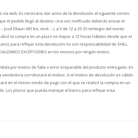
vía web. Es necesario dar aviso de la devolución al siguiente correo:
ue el pedido llegó al destino. Una vez notificado deberás enviar el
– José Ellauri 493 bis, mvd. – L a V de 12 a 20. El reintegro del monto
alizó la compra en un plazo no mayor a 72 horas hábiles desde que el
banco para reflejar esta devolución no son responsabilidad de SHILL.
REALIZAMOS EXCEPCIONES en los mismos por ningún motivo.
itida por motivo de falla o error irreparable del producto entregado. En
a vendedora corroborará el motivo. Si el motivo de devolución es válido
esará en el mismo medio de pago con el que se realizó la compra en un
do. Los plazos que pueda manejar el banco para reflejar esta