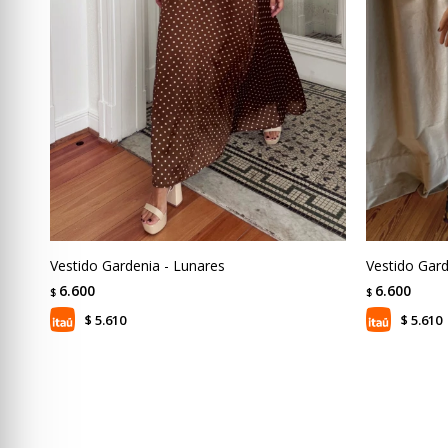
Vestido Gardenia - Lunares
Vestido Gard
6.600
6.600
$
$
5.610
5.610
$
$