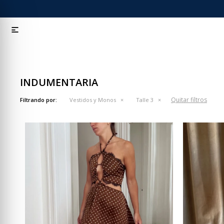

INDUMENTARIA
Quitar filtros
Filtrando por:
Vestidos y Monos
Talle 3