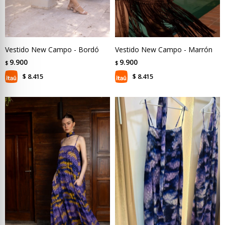
Vestido New Campo - Bordó
Vestido New Campo - Marrón
9.900
9.900
$
$
8.415
8.415
$
$