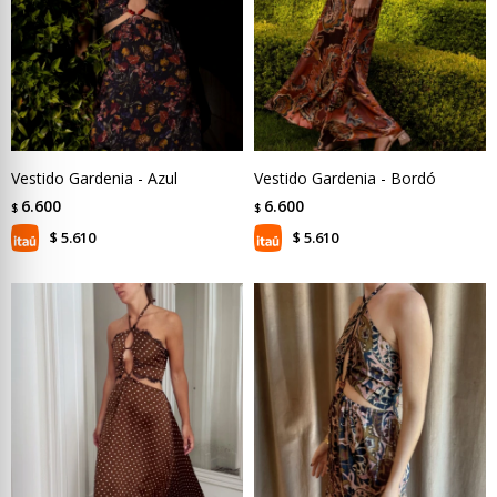
Vestido Gardenia - Azul
Vestido Gardenia - Bordó
6.600
6.600
$
$
5.610
5.610
$
$