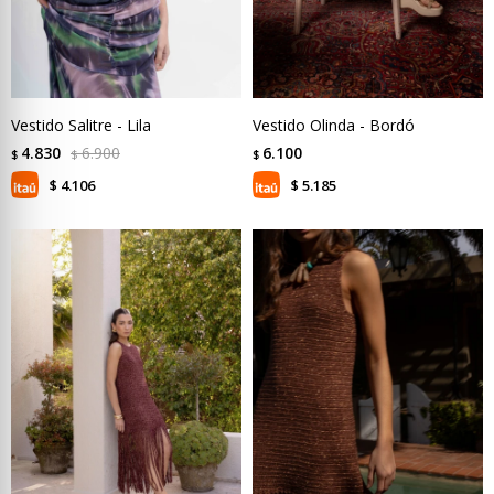
Vestido Salitre - Lila
Vestido Olinda - Bordó
4.830
6.900
6.100
$
$
$
4.106
5.185
$
$