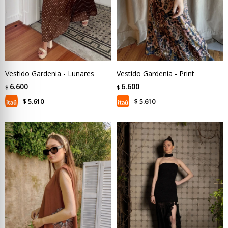
Vestido Gardenia - Lunares
Vestido Gardenia - Print
6.600
6.600
$
$
5.610
5.610
$
$