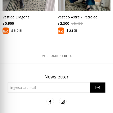
Vestido Diagonal
Vestido Astral - Petróleo
5.900
2.500
6.400
$
$
$
5.015
2.125
$
$
MOSTRANDO
14
DE
14
Newsletter

