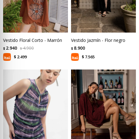
Vestido Floral Corto - Marrón
Vestido Jazmín - Flor negro
2.940
4.900
8.900
$
$
$
2.499
7.565
$
$