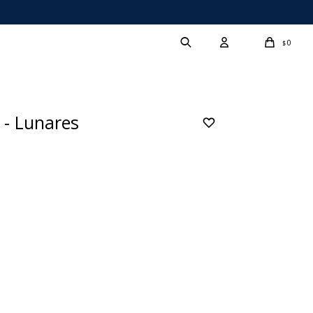
0
$
 - Lunares