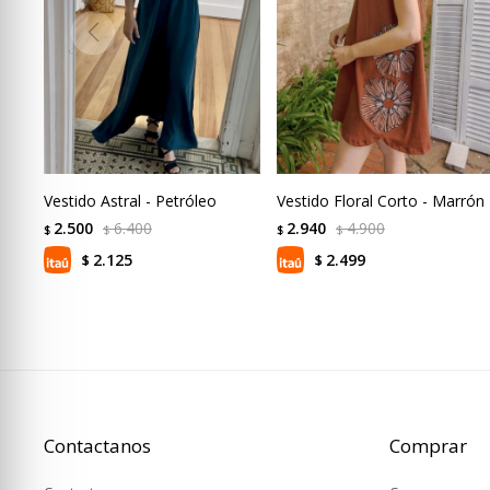
Vestido Astral - Petróleo
Vestido Floral Corto - Marrón
2.500
6.400
2.940
4.900
$
$
$
$
2.125
2.499
$
$
Contactanos
Comprar