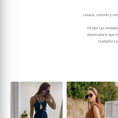
Liviano, colorido y c
Fit tips
: Las medidas
elastizada lo que l
Cuidados
: L