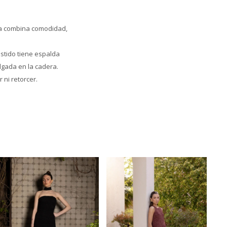
nia combina comodidad,
estido tiene espalda
olgada en la cadera.
 ni retorcer.