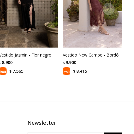
Vestido Jazmín - Flor negro
Vestido New Campo - Bordó
8.900
9.900
$
$
7.565
8.415
$
$
Newsletter