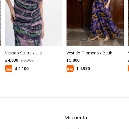
Vestido Salitre - Lila
Vestido Filomena - Batik
4.830
6.900
5.800
$
$
$
4.106
4.930
$
$
Mi cuenta