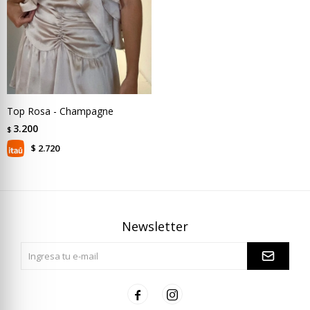
Top Rosa - Champagne
3.200
$
2.720
$
Newsletter

