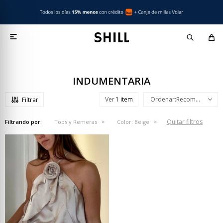

INDUMENTARIA
Ver
Recomendados
Quitar filtros
Filtrando por:
Tops y Remeras
Color:
Beige