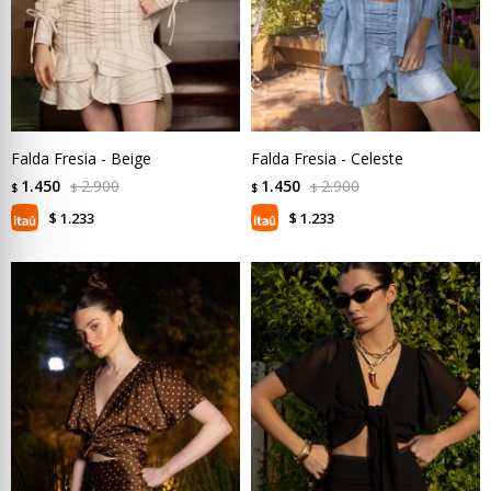
Falda Fresia - Beige
Falda Fresia - Celeste
1.450
2.900
1.450
2.900
$
$
$
$
1.233
1.233
$
$