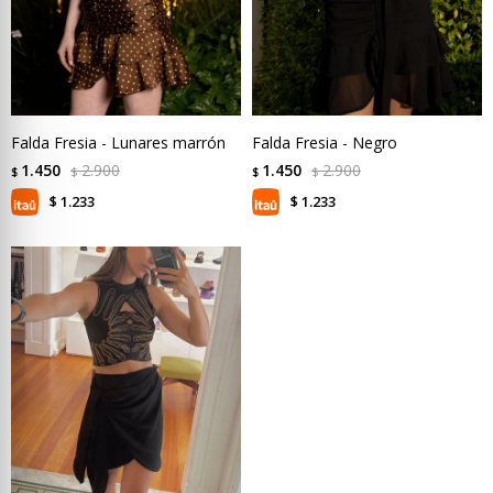
Falda Fresia - Lunares marrón
Falda Fresia - Negro
1.450
2.900
1.450
2.900
$
$
$
$
1.233
1.233
$
$