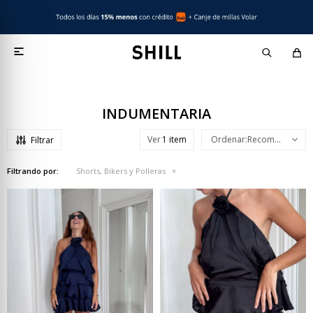

INDUMENTARIA
Ver
Recomendados
Filtrando por:
Shorts, Bikers y Polleras