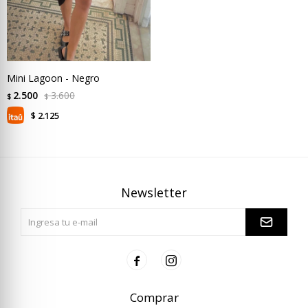
Mini Lagoon - Negro
2.500
3.600
$
$
2.125
$
Newsletter


Comprar