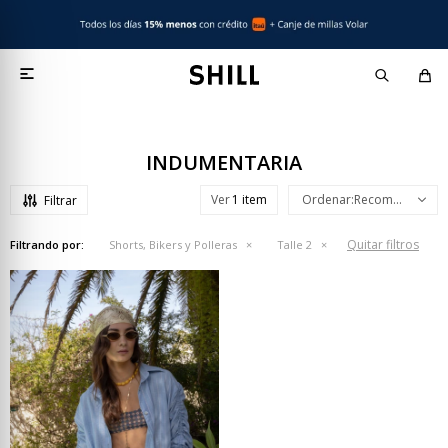

INDUMENTARIA
Ver
Recomendados
Quitar filtros
Filtrando por:
Shorts, Bikers y Polleras
Talle 2