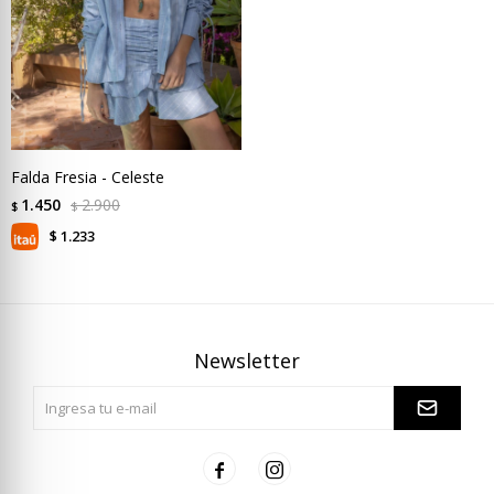
Falda Fresia - Celeste
1.450
2.900
$
$
1.233
$
Newsletter

