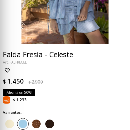
Falda Fresia - Celeste
FALFRECEL
1.450
$
2.900
$
50
1.233
$
Variantes: