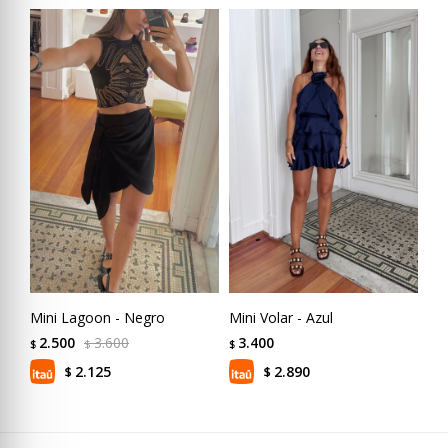
Mini Lagoon - Negro
Mini Volar - Azul
2.500
3.600
3.400
$
$
$
2.125
2.890
$
$