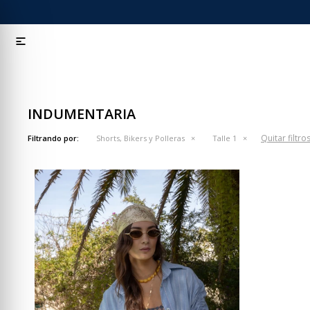

INDUMENTARIA
Quitar filtro
Filtrando por:
Shorts, Bikers y Polleras
Talle 1