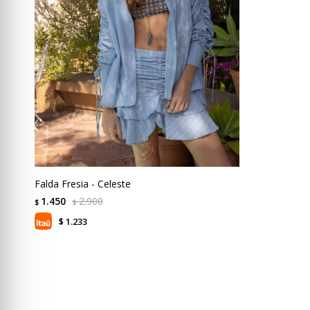
Falda Fresia - Celeste
1.450
2.900
$
$
1.233
$