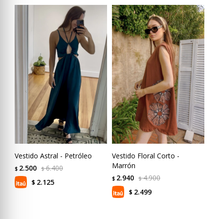
Vestido Astral - Petróleo
Vestido Floral Corto -
Ves
Marrón
2.500
6.400
4
$
$
$
2.940
4.900
$
$
2.125
$
2.499
$