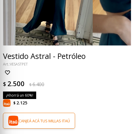
Vestido Astral - Petróleo
VESASTPET
2.500
$
6.400
$
60
2.125
$
CANJEÁ ACÁ TUS MILLAS ITAÚ