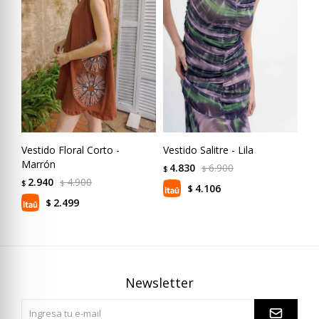
Vestido Floral Corto -
Vestido Salitre - Lila
Ves
Marrón
4.830
6.900
5
$
$
$
2.940
4.900
$
$
4.106
$
2.499
$
Newsletter