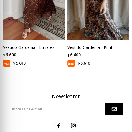
Vestido Gardenia - Lunares
Vestido Gardenia - Print
6.600
6.600
$
$
5.610
5.610
$
$
Newsletter

