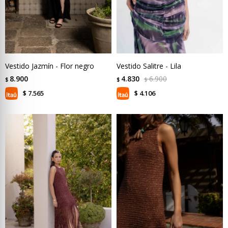
Vestido Jazmín - Flor negro
Vestido Salitre - Lila
8.900
4.830
6.900
$
$
$
7.565
4.106
$
$