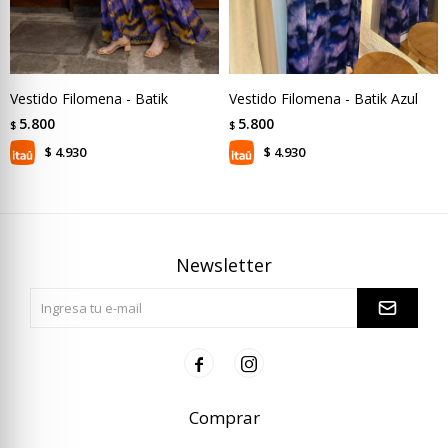
Vestido Filomena - Batik
Vestido Filomena - Batik Azul
5.800
5.800
$
$
4.930
4.930
$
$
Newsletter


Comprar