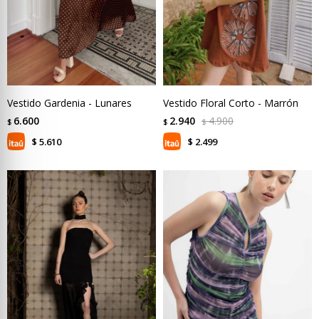
Vestido Gardenia - Lunares
Vestido Floral Corto - Marrón
6.600
2.940
4.900
$
$
$
5.610
2.499
$
$