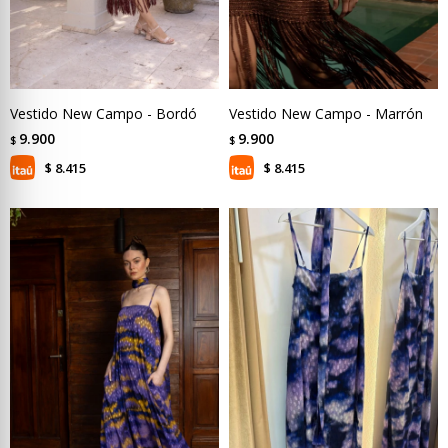
Vestido New Campo - Bordó
Vestido New Campo - Marrón
9.900
9.900
$
$
8.415
8.415
$
$