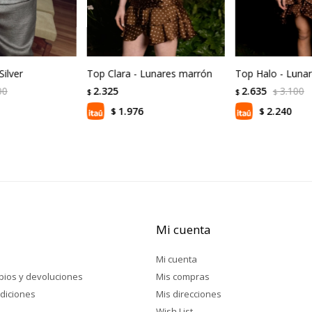
Silver
Top Clara - Lunares marrón
Top Halo - Luna
00
2.325
2.635
3.100
$
$
$
1.976
2.240
$
$
Mi cuenta
Mi cuenta
mbios y devoluciones
Mis compras
diciones
Mis direcciones
Wish List