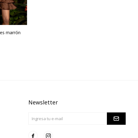
res marrón
Newsletter

