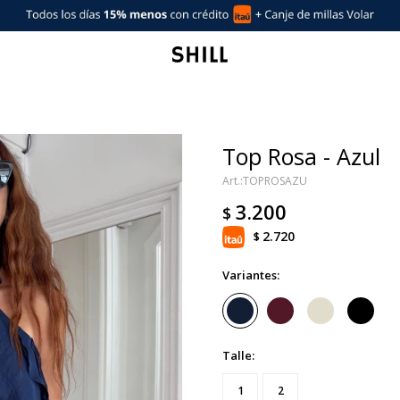
Top Rosa - Azul
TOPROSAZU
3.200
$
2.720
$
Variantes:
Talle:
1
2