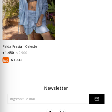
Falda Fresia - Celeste
1.450
2.900
$
$
1.233
$
Newsletter