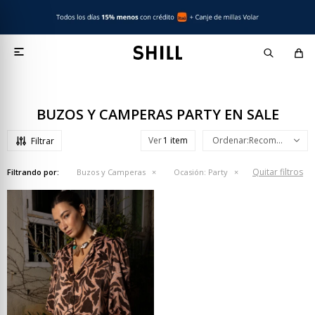

BUZOS Y CAMPERAS PARTY EN SALE
Ver
Recomendados
Quitar filtros
Filtrando por:
Buzos y Camperas
Ocasión:
Party