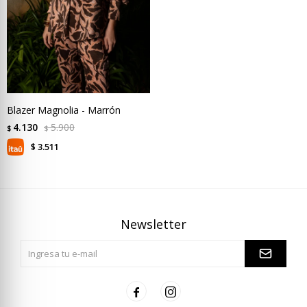
Blazer Magnolia - Marrón
4.130
5.900
$
$
3.511
$
Newsletter

