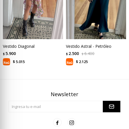
Vestido Diagonal
Vestido Astral - Petróleo
5.900
2.500
6.400
$
$
$
5.015
2.125
$
$
Newsletter

