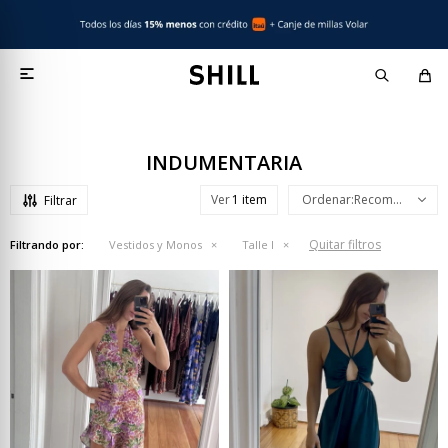

INDUMENTARIA
Ver
Recomendados
Quitar filtros
Filtrando por:
Vestidos y Monos
Talle l