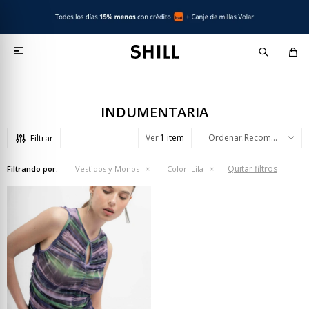

INDUMENTARIA
Ver
Recomendados
Quitar filtros
Filtrando por:
Vestidos y Monos
Color:
Lila