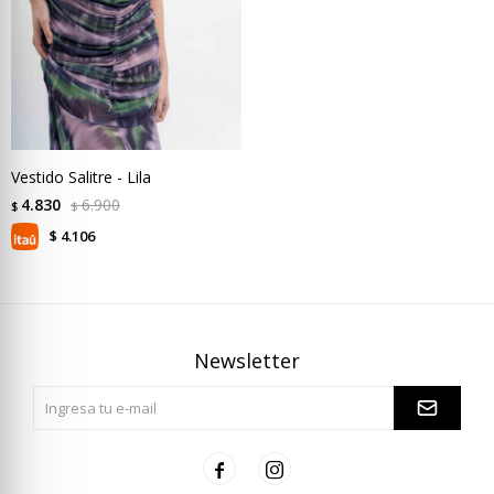
Vestido Salitre - Lila
4.830
6.900
$
$
4.106
$
Newsletter

