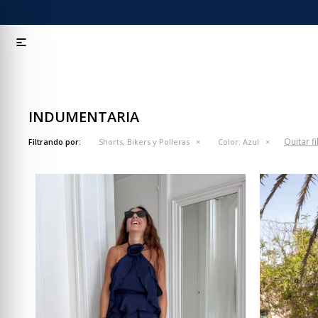

INDUMENTARIA
Quitar fi
Filtrando por:
Shorts, Bikers y Polleras
Color:
Azul