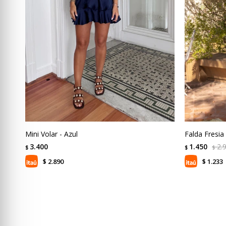
Mini Volar - Azul
Falda Fresia
3.400
1.450
2.
$
$
$
2.890
1.233
$
$