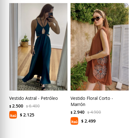
Vestido Astral - Petróleo
Vestido Floral Corto -
Ves
Marrón
2.500
6.400
4
$
$
$
2.940
4.900
$
$
2.125
$
2.499
$