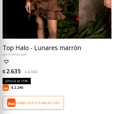
Top Halo - Lunares marrón
TOPHALMAR
2.635
$
3.100
$
15
2.240
$
CANJEÁ ACÁ TUS MILLAS ITAÚ