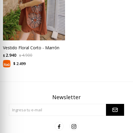
Vestido Floral Corto - Marrón
2.940
4.900
$
$
2.499
$
Newsletter

