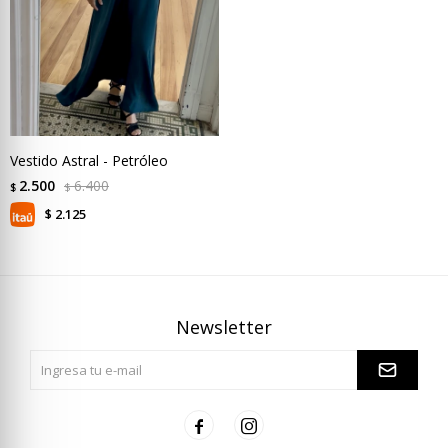
Vestido Astral - Petróleo
2.500
6.400
$
$
2.125
$
Newsletter

