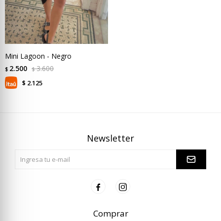
Mini Lagoon - Negro
2.500
3.600
$
$
2.125
$
Newsletter


Comprar