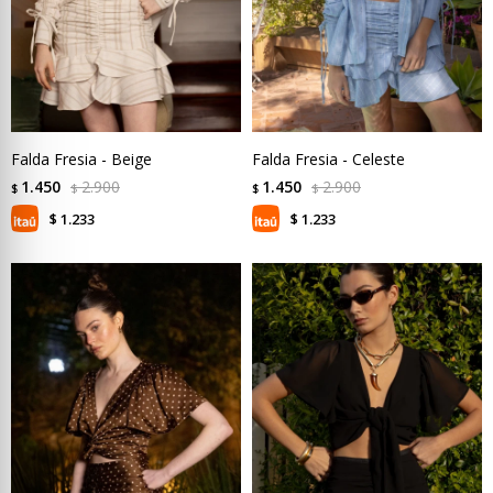
Falda Fresia - Beige
Falda Fresia - Celeste
1.450
2.900
1.450
2.900
$
$
$
$
1.233
1.233
$
$