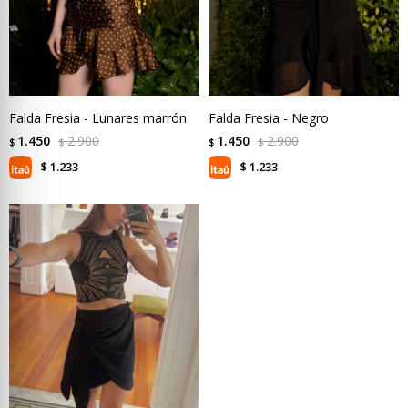
Falda Fresia - Lunares marrón
Falda Fresia - Negro
1.450
2.900
1.450
2.900
$
$
$
$
1.233
1.233
$
$