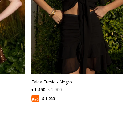
Falda Fresia - Negro
1.450
2.900
$
$
1.233
$