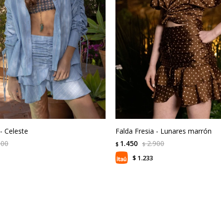
 - Celeste
Falda Fresia - Lunares marrón
900
1.450
2.900
$
$
1.233
$