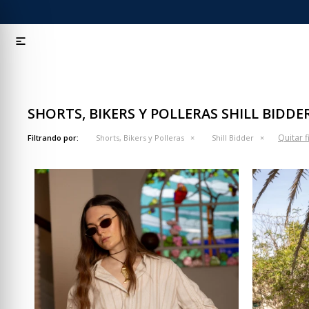

SHORTS, BIKERS Y POLLERAS SHILL BIDDE
Quitar f
Filtrando por:
Shorts, Bikers y Polleras
Shill Bidder