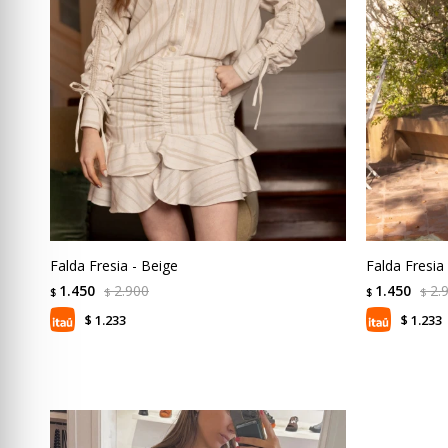
Falda Fresia - Beige
Falda Fresia
1.450
2.900
1.450
2.
$
$
$
$
1.233
1.233
$
$