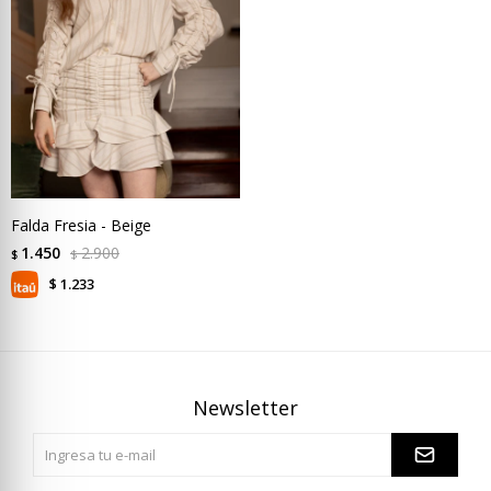
Falda Fresia - Beige
1.450
2.900
$
$
1.233
$
Newsletter