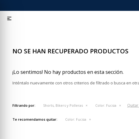

NO SE HAN RECUPERADO PRODUCTOS
¡Lo sentimos! No hay productos en esta sección.
Inténtalo nuevamente con otros criterios de filtrado o busca en ot
Quitar 
Filtrando por:
Shorts, Bikers y Polleras
Color:
Fucsia
Te recomendamos quitar:
Color:
Fucsia