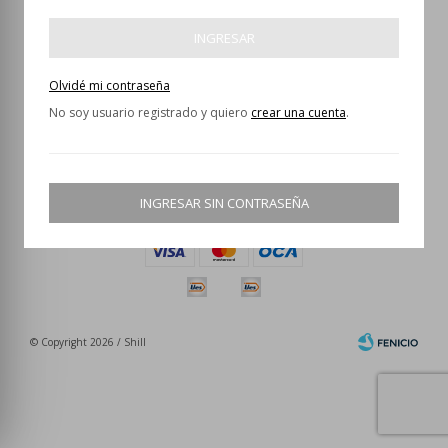
INGRESAR


Olvidé mi contraseña
No soy usuario registrado y quiero
crear una cuenta
.
Comprar
Como comprar
Política de cambios y devoluciones
INGRESAR SIN CONTRASEÑA
Términos y condiciones
© Copyright 2026 / Shill