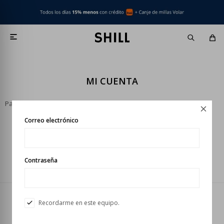

MI CUENTA
Para acceder a esta sección debes
iniciar sesión
.

Correo electrónico
Contraseña
Recordarme en este equipo.
Newsletter