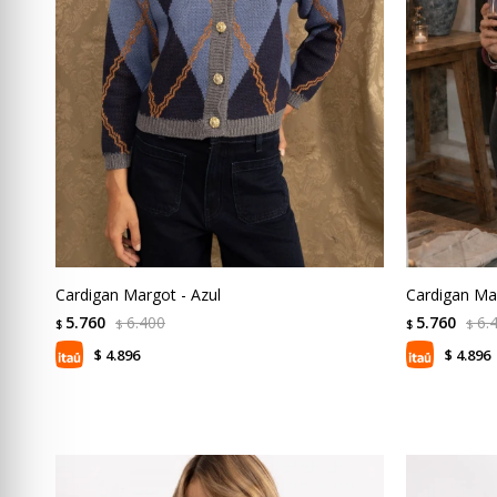
Cardigan Margot - Azul
Cardigan Ma
5.760
6.400
5.760
6.
$
$
$
$
4.896
4.896
$
$