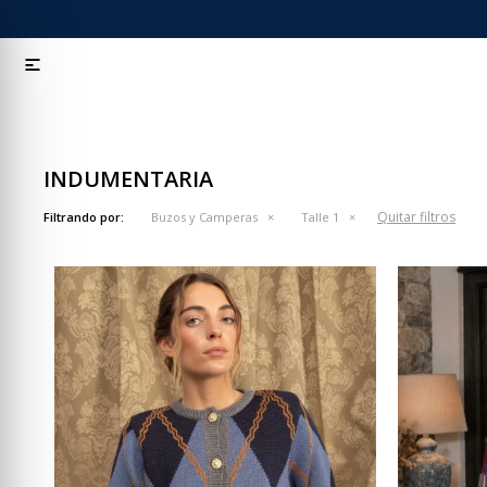

INDUMENTARIA
Quitar filtros
Filtrando por:
Buzos y Camperas
Talle 1