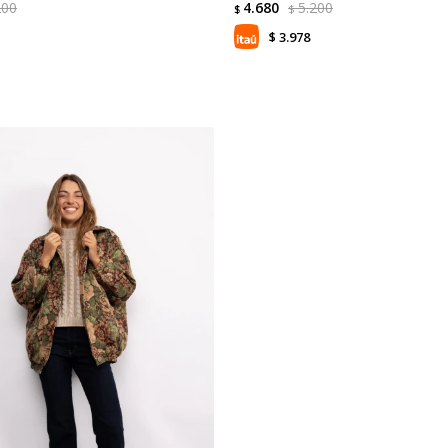
200
4.680
5.200
$
$
3.978
$