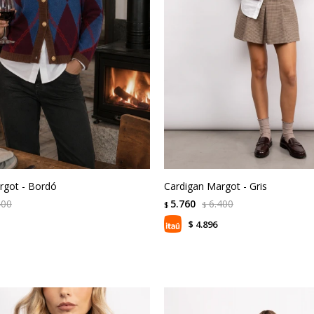
rgot - Bordó
Cardigan Margot - Gris
400
5.760
6.400
$
$
4.896
$