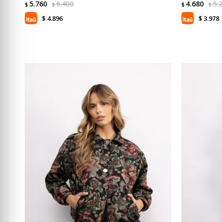
5.760
6.400
4.680
5.
$
$
$
$
4.896
3.978
$
$