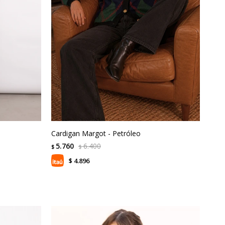
Cardigan Margot - Petróleo
5.760
6.400
$
$
4.896
$