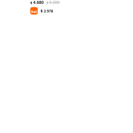
4.680
5.200
$
$
3.978
$