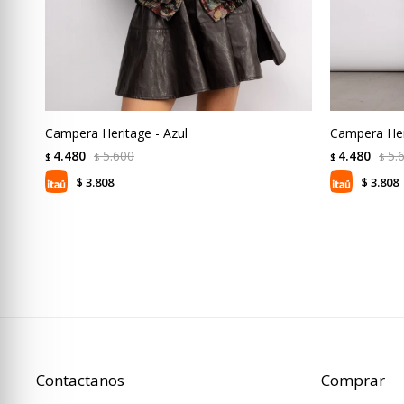
Campera Heritage - Azul
Campera Her
4.480
5.600
4.480
5.
$
$
$
$
3.808
3.808
$
$
Contactanos
Comprar