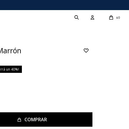
0
$
Marrón
40
COMPRAR