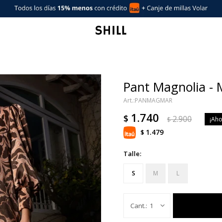
Pant Magnolia - 
PANMAGMAR
1.740
$
2.900
$
1.479
$
Talle:
S
M
L
1