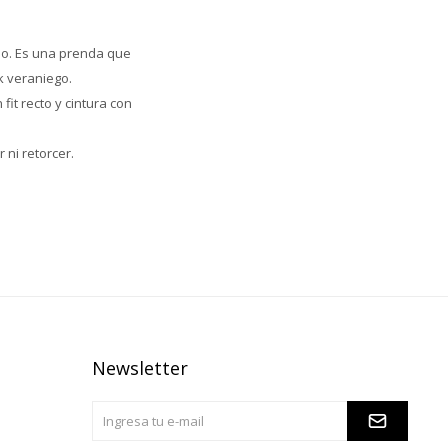
ado. Es una prenda que
k veraniego.
fit recto y cintura con
 ni retorcer.
Newsletter