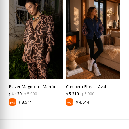
Blazer Magnolia - Marrón
Campera Floral - Azul
Ca
4.130
5.900
5.310
5.900
5
$
$
$
$
$
3.511
4.514
$
$