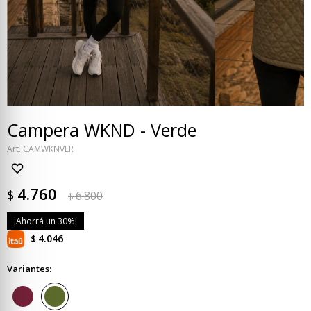
Campera WKND - Verde
CAMWKNVER
4.760
$
6.800
$
30
4.046
$
Variantes: