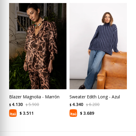
Blazer Magnolia - Marrón
Sweater Edith Long - Azul
Swe
4.130
5.900
4.340
6.200
4
$
$
$
$
$
3.511
3.689
$
$