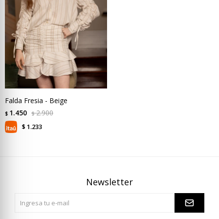
Falda Fresia - Beige
1.450
2.900
$
$
1.233
$
Newsletter